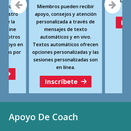
instrucci
grupo en
Miembros pueden recibir
en
 nuestro
apoyo, consejos y atención
Ins
s de la
personalizada a través de
elpline
mensajes de texto
con otros
automáticos y en vivo.
ir apoyo en
Textos automáticos ofrecen
igidas por
opciones personalizadas y las
.
sesiones personalizadas son
en línea.
e
Inscríbete
Apoyo De Coach