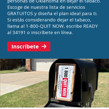
personas de Oklahoma en dejar el tabaco.
Escoge de nuestra lista de servicios
GRATUITOS y diseña el plan ideal para ti.
Si estás considerando dejar el tabaco,
llama al 1-800-QUIT NOW, escribe READY
al 34191 o inscríbete en línea.
Inscríbete