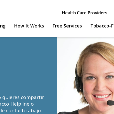
Health Care Providers
ing
How It Works
Free Services
Tobacco-F
o quieres compartir
cco Helpline o
 de contacto abajo.