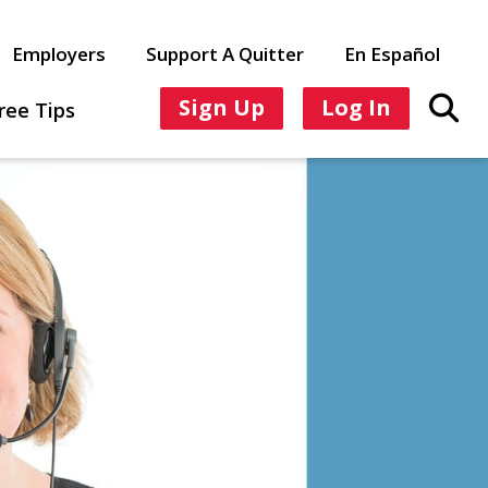
Employers
Support A Quitter
En Español
Sign Up
Log In
ree Tips